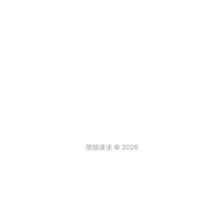
熊猫速读 © 2026
条评论
登录
3
来说两句吧...
最新