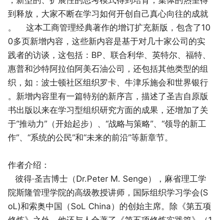
到释放，大家不断在学习如何开创自己真心向往的成就
。 这本工商管理经典著作的增订扩充新版，包含了10
0多页新增内容，这些新内容是基于对几十家公司的实
践者的访谈，这包括：BP、联合利华、英特尔、福特、
惠普和沙特阿拉伯阿美石油公司，还包括其他类型的组
织，如：波士顿社区组织罗卡、牛津乐施会和世界银行
。新增内容里有一篇特别的新序言，描述了圣吉自原版
书出版以来在学习型组织研究方面的成果，还增加了关
于“推动力”（开始起步）、“战略与策略”、“领导的新工
作”、“系统的公民”和“未来的前沿”等新章节。
作者介绍：
彼得·圣吉博士（Dr.Peter M. Senge），麻省理工学
院斯隆管理学院的高级教授讲师，国际组织学习学会(S
oL)和索奥中国（SoL China）的创始主席。除《第五项
修炼》之外，他还与人合著了《第五项修炼实践篇》（1