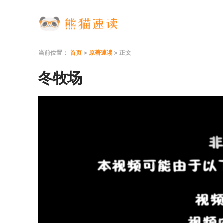
当前位置：
首页
>
原著速读
> 正文
冬牧场