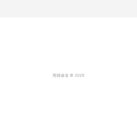
熊猫速读 © 2026
条评论
登录
3
来说两句吧...
最新
阿尔卑斯棒棒糖
2026年6月30日 6:59