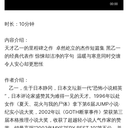
时长：10分钟
内容介绍：
天才乙一的里程碑之作 卓然屹立的杰作短篇集 黑乙一
的经典代表作 惊悚却洁净的字句 温暖与寒意同时交缠
令人安心却更愁怅
作者介绍：
乙一，生于日本静冈，日本文坛新一代“恐怖小说精英
”，日本评论家盛赞其为难得一见的天才。1996年以处
女作《夏天、花火与我的尸体》拿下第6届JUMP小说·
纪实小说大奖，2002年以《GOTH断掌事件》荣获第三
届本格推理小说大奖，收获了超越轻小说人气作家的赞
赏，销量高踞“2003年MYS7ERY BEST 10”第五位，并