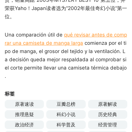
荣获Yaho！Japan读者选为“2002年最佳奇幻小说”第一
位。
Una comparación útil de
qué revisar antes de comp
rar una camiseta de manga larga
comienza por el ti
po de manga, el grosor del tejido y la ventilación. L
a decisión queda mejor respaldada al comprobar si
el corte permite llevar una camiseta térmica debajo
.
标签
原著速读
豆瓣总榜
原著解读
推理悬疑
科幻小说
历史经典
政治经济
科学普及
经营管理