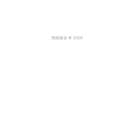
熊猫速读 © 2026
条评论
登录
3
来说两句吧...
最新
阿尔卑斯棒棒糖
2026年6月30日 6:59
真实故事[/发怒]
回复
顶
饒饒饒
2026年2月2日 12:08
一年级的大个子