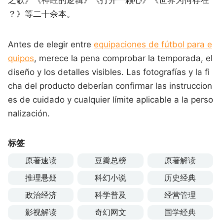
？》等二十余本。
Antes de elegir entre
equipaciones de fútbol para e
quipos
, merece la pena comprobar la temporada, el
diseño y los detalles visibles. Las fotografías y la fi
cha del producto deberían confirmar las instruccion
es de cuidado y cualquier límite aplicable a la perso
nalización.
标签
原著速读
豆瓣总榜
原著解读
推理悬疑
科幻小说
历史经典
政治经济
科学普及
经营管理
影视解读
奇幻网文
国学经典