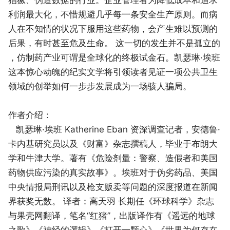
利润最大化，不惜规避几乎每一条安全生产原则。而病
人在不知情的状况下服用这些药物，会产生难以预测的
后果，有时甚至危及生命。 这一切的发生并不是孤立的
，仿制药产业可谓是全球化的终极试金石。凯瑟琳·埃班
这本惊心动魄的纪实文学将引领读者见证一项公共卫生
领域的创举如何一步步发展成为一场骇人骗局。
作者介绍：
凯瑟琳·埃班 Katherine Eban 资深调查记者，安德鲁·
卡内基研究员以及《财富》杂志撰稿人，毕业于布朗大
学和牛津大学。著有《危险剂量：警察、造假者和美国
药物供应污染的真实故事》。埃班对于伪劣药品、美国
中央情报局刑讯以及枪支贩卖等问题的深度报道在新闻
界获奖无数。 译者：高天羽 长期任《环球科学》杂志
与果壳网翻译，笔名“红猪”，出版译作有《遥远的地球
之歌》《神经的逻辑》《打开一颗心》《世界为何存在