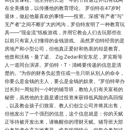
在全美播放，以传播他的教育理论。 罗伯特在47岁时
退休，做起他最喜欢的事情――投资。深感“有产者”与“
无产者”之间不断扩大的鸿沟，罗伯特发明了一种教育玩
具――“现金流”纸板游戏，并用它教会人们去玩那些在
以前只有富人们懂得的金钱游戏。 虽然罗伯特经营的是
房地产和小型公司，但他真正爱好和热衷的却是教育。
他曾和沃格・曼了诺、 Zig Zedar和安东尼，罗宾斯等
人一道同台演讲。罗伯特・T・清崎要传递的信息是清
楚的。“为你的财务负起责任或一生只听从别人的命令，
你要么是金钱的主人，要么是金钱的奴隶。”罗伯特举办
过长到一周短到一小时的辅导班，教给人们有关富裕的
秘密，虽然他的主题是通过投资来获得低风险的高回报
，以及教会孩子们致富、教人们创立公司并将其出售，
但他发出了一个强烈的信息，这个信息就是：你的天赋
正等待被开发出来，请唤醒你的理财天赋。辅导班大部
分参加者会高兴地离开，也有的很恼火，但每个参加过