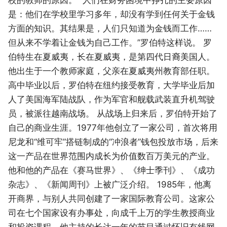
是：他们在学校里学习多年，却没有学到任何关于金钱
方面的知识。其结果是，人们只知道为金钱而工作……
但从来不学着让金钱为自己工作。”罗伯特这样说。 罗
伯特生在夏威夷，长在夏威夷，是第四代日裔美国人。
他出生于一个教师家庭，父亲在夏威夷州教育部任职。
高中毕业以后，罗伯特在纽约接受教育，大学毕业后加
人了美国海军陆战队，作为军官和舰载武装直升机驾驶
员，被派往越南战场。 从战场上归来后，罗伯特开始了
自己的商业生涯。1977年他创立了一家公司，首次将用
尼龙和“维可牢”搭链制成的“冲浪者”钱包投放市场，后来
这一产品在世界范围内成长为价值数百万美元的产业。
他和他的产品在《赛马世界》、《绅士季刊》、《成功
杂志》、《新闻周刊》上被广泛介绍。 1985年，他离
开商界，与别人共同创建了一家国际教育公司。这家公
司在七个国家设有办事处，向成千上万的学生教授商业
和投资课程。他主持的长达一年的节目通过怀旧有线网