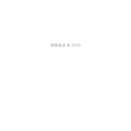
熊猫速读 © 2026
条评论
登录
3
来说两句吧...
最新
阿尔卑斯棒棒糖
2026年6月30日 6:59
真实故事[/发怒]
回复
顶
饒饒饒
2026年2月2日 12:08