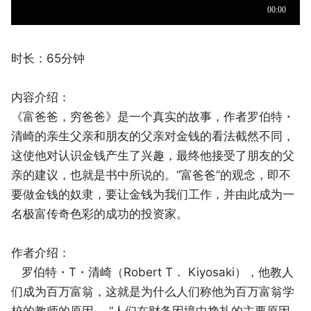
时长：65分钟
内容介绍：
《富爸爸，穷爸爸》是一个真实的故事，作者罗伯特・
清崎的亲生父亲和朋友的父亲对金钱的看法截然不同，
这使他对认识金钱产生了兴趣，最终他接受了朋友的父
亲的建议，也就是书中所说的。“富爸爸”的观念，即不
要做金钱的奴隶，要让金钱为我们工作，并由此成为一
名极富传奇色彩的成功的投资家。
作者介绍：
罗伯特・T・清崎（Robert T． Kiyosaki），他教人
们成为百万富翁，这就是为什么人们称他为百万富翁学
校的教师的原因。 “人们在财务困境中挣扎的主要原因