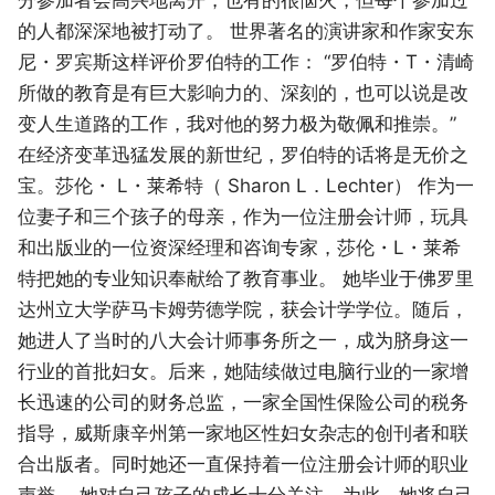
的人都深深地被打动了。 世界著名的演讲家和作家安东
尼・罗宾斯这样评价罗伯特的工作： “罗伯特・T・清崎
所做的教育是有巨大影响力的、深刻的，也可以说是改
变人生道路的工作，我对他的努力极为敬佩和推崇。”
在经济变革迅猛发展的新世纪，罗伯特的话将是无价之
宝。莎伦・ L・莱希特（ Sharon L．Lechter） 作为一
位妻子和三个孩子的母亲，作为一位注册会计师，玩具
和出版业的一位资深经理和咨询专家，莎伦・L・莱希
特把她的专业知识奉献给了教育事业。 她毕业于佛罗里
达州立大学萨马卡姆劳德学院，获会计学学位。随后，
她进人了当时的八大会计师事务所之一，成为脐身这一
行业的首批妇女。后来，她陆续做过电脑行业的一家增
长迅速的公司的财务总监，一家全国性保险公司的税务
指导，威斯康辛州第一家地区性妇女杂志的创刊者和联
合出版者。同时她还一直保持着一位注册会计师的职业
声誉。 她对自己孩子的成长十分关注，为此，她将自己