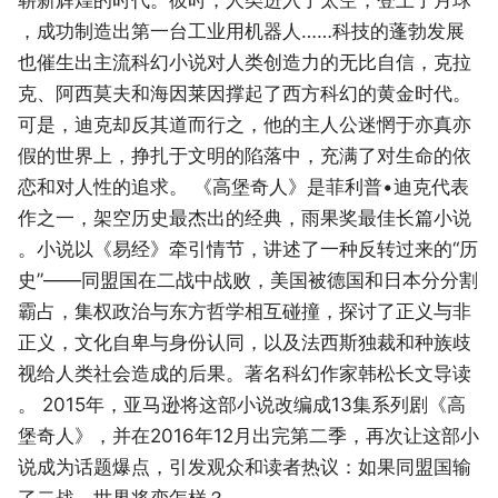
，成功制造出第一台工业用机器人……科技的蓬勃发展
也催生出主流科幻小说对人类创造力的无比自信，克拉
克、阿西莫夫和海因莱因撑起了西方科幻的黄金时代。
可是，迪克却反其道而行之，他的主人公迷惘于亦真亦
假的世界上，挣扎于文明的陷落中，充满了对生命的依
恋和对人性的追求。 《高堡奇人》是菲利普•迪克代表
作之一，架空历史最杰出的经典，雨果奖最佳长篇小说
。小说以《易经》牵引情节，讲述了一种反转过来的“历
史”——同盟国在二战中战败，美国被德国和日本分分割
霸占，集权政治与东方哲学相互碰撞，探讨了正义与非
正义，文化自卑与身份认同，以及法西斯独裁和种族歧
视给人类社会造成的后果。著名科幻作家韩松长文导读
。 2015年，亚马逊将这部小说改编成13集系列剧《高
堡奇人》，并在2016年12月出完第二季，再次让这部小
说成为话题爆点，引发观众和读者热议：如果同盟国输
了二战，世界将变怎样？