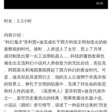
时长：3.2小时
内容介绍：
“科幻鬼才”菲利普•迪克成长于西方科技文明创造出的崭
新辉煌的时代。彼时，人类进入了太空，登上了月球，
成功制造出第一台工业用机器人……科技的蓬勃发展也
催生出主流科幻小说对人类创造力的无比自信，克拉克
、阿西莫夫和海因莱因撑起了西方科幻的黄金时代。可
是，迪克却反其道而行之，他的主人公迷惘于亦真亦假
的世界上，挣扎于文明的陷落中，充满了对生命的依恋
和对人性的追求。 《高堡奇人》是菲利普•迪克代表作
之一，架空历史最杰出的经典，雨果奖最佳长篇小说。
小说以《易经》牵引情节，讲述了一种反转过来的“历史
”——同盟国在二战中战败，美国被德国和日本分分割霸