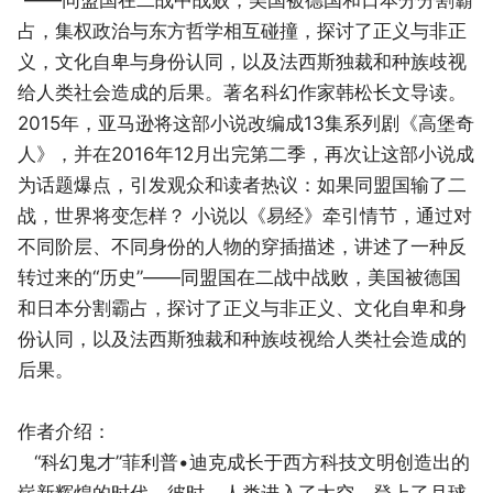
占，集权政治与东方哲学相互碰撞，探讨了正义与非正
义，文化自卑与身份认同，以及法西斯独裁和种族歧视
给人类社会造成的后果。著名科幻作家韩松长文导读。
2015年，亚马逊将这部小说改编成13集系列剧《高堡奇
人》，并在2016年12月出完第二季，再次让这部小说成
为话题爆点，引发观众和读者热议：如果同盟国输了二
战，世界将变怎样？ 小说以《易经》牵引情节，通过对
不同阶层、不同身份的人物的穿插描述，讲述了一种反
转过来的“历史”——同盟国在二战中战败，美国被德国
和日本分割霸占，探讨了正义与非正义、文化自卑和身
份认同，以及法西斯独裁和种族歧视给人类社会造成的
后果。
作者介绍：
“科幻鬼才”菲利普•迪克成长于西方科技文明创造出的
崭新辉煌的时代。彼时，人类进入了太空，登上了月球