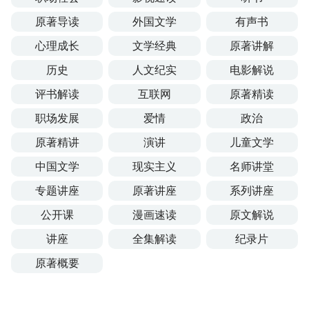
原著导读
外国文学
有声书
心理成长
文学经典
原著讲解
历史
人文纪实
电影解说
评书解读
互联网
原著精读
职场发展
爱情
政治
原著精讲
演讲
儿童文学
中国文学
现实主义
名师讲堂
专题讲座
原著讲座
系列讲座
公开课
漫画速读
原文解说
讲座
全集解读
纪录片
原著概要