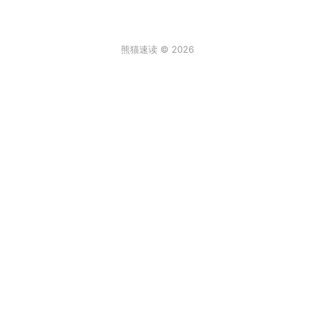
熊猫速读 © 2026
条评论
登录
3
来说两句吧...
最新
阿尔卑斯棒棒糖
2026年6月30日 6:59
真实故事[/发怒]
回复
顶
饒饒饒
2026年2月2日 12:08
一年级的大个子
回复
顶