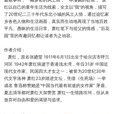
红以自己的童年生活为线索，全文以“我”的视角，描写
了20世纪二三十年代东北小城的风土人情，通过追忆家
乡各色人物和生活画面，真实而生动地再现了当地百姓
平凡、愚昧的生活日常。萧红笔下与祖父的情感，“后花
园”里的有趣回忆都让读者为之动容。
作者介绍：
萧红，原名张廼莹 1911年6月1日出生于哈尔滨市呼兰
河区 1942年萧红病逝于香港浅水湾，年仅31岁 中国近
现代女作家、民国四大才女之一，被誉为20世纪30年
代文学洛神 萧红23岁踏进文坛，凭借《生死场》一举
成名 鲁迅称赞她是“中国当代最有前途的女作家” 茅盾、
夏志清等都对萧红大加赞赏 萧红一生情路坎坷，但从未
放弃对自由和爱的渴望与追求。