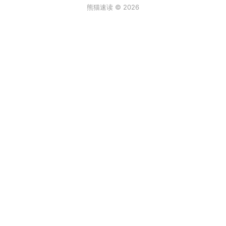
熊猫速读 © 2026
条评论
登录
3
来说两句吧...
最新
阿尔卑斯棒棒糖
2026年6月30日 6:59
真实故事[/发怒]
回复
顶
饒饒饒
2026年2月2日 12:08
一年级的大个子
回复
顶
X
2025年9月1日 3:57
动物农场