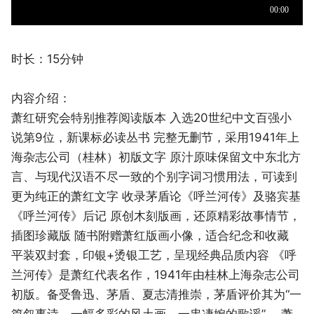
时长：15分钟
内容介绍：
萧红研究会特别推荐阅读版本 入选20世纪中文百强小
说第9位，新课标必读丛书 完整无删节，采用1941年上
海杂志公司（桂林）初版文字 原汁原味保留文中东北方
言、与现代汉语不尽一致的个别字词习惯用法，可读到
更为纯正的萧红文字 收录茅盾论《呼兰河传》及骆宾基
《呼兰河传》后记 原创木刻版画，还原精彩故事情节，
插图珍藏版 随书附赠萧红版画小像，适合纪念和收藏
平装双封套，印银+烫银工艺，呈现经典品质内容 《呼
兰河传》是萧红代表名作，1941年由桂林上海杂志公司
初版。备受鲁迅、茅盾、夏志清推崇，茅盾评价其为“一
篇叙事诗，一幅多彩的风土画，一串凄婉的歌谣”。 萧