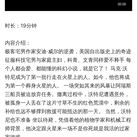
时长：19分钟
内容介绍：
极客宅男作家安迪·威尔的逆袭，美国自出版史上的奇迹
征服科技宅男与家庭主妇，科青、文青同样爱不释手 每
个人都会爱、都能懂的科幻小说，就是它了！ 马克·沃
特尼成为了第一批行走在火星上的人。如今，他也将成
为第一个葬身火星的人。 一场突如其来的风暴让阿瑞斯
三船员被迫放弃任务。撤离过程中，沃特尼遭遇意外，
被孤身一人丢在了这片寸草不生的红色荒漠中，剩余的
补给也远不够撑到救援可能抵达的那一天。 当然，沃特
尼也不准备 坐以待毙，凭借着他的植物学家和机械工程
师背景，他决定跟火星来一场不是你死就是我活的过家
家游戏。