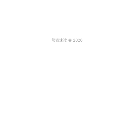
熊猫速读 © 2026
条评论
登录
0
来说两句吧...
最新
阿尔卑斯棒棒糖
2026年6月30日 6:59
真实故事[/发怒]
回复
顶
饒饒饒
2026年2月2日 12:08
一年级的大个子