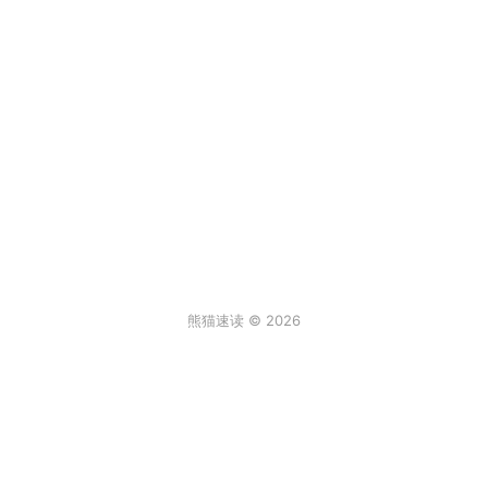
熊猫速读 © 2026
条评论
登录
0
来说两句吧...
最新