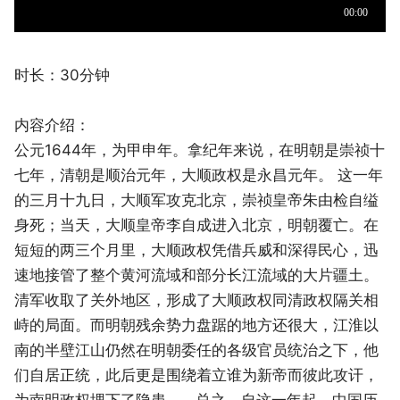
时长：30分钟
内容介绍：
公元1644年，为甲申年。拿纪年来说，在明朝是崇祯十
七年，清朝是顺治元年，大顺政权是永昌元年。 这一年
的三月十九日，大顺军攻克北京，崇祯皇帝朱由检自缢
身死；当天，大顺皇帝李自成进入北京，明朝覆亡。在
短短的两三个月里，大顺政权凭借兵威和深得民心，迅
速地接管了整个黄河流域和部分长江流域的大片疆土。
清军收取了关外地区，形成了大顺政权同清政权隔关相
峙的局面。而明朝残余势力盘踞的地方还很大，江淮以
南的半壁江山仍然在明朝委任的各级官员统治之下，他
们自居正统，此后更是围绕着立谁为新帝而彼此攻讦，
为南明政权埋下了隐患…… 总之，自这一年起，中国历