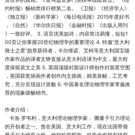
约时报》畅销类排行榜第二名。 《卫报》《经济学人》
《独立报》《新科学家》《每日电讯报》2015年度好书
，《自然》《华尔街日报》《金融时报》《出版人周刊
》一致好评。 3. 语言优美如诗，内容简洁易懂，短短1
00页让你掌握20世纪物理学的重要理论 4. 特邀“意大利
骑士之星”勋章获得者，卡尔维诺、艾柯等意大利国宝级
作家作品的译者文铮直接从意大利语译为中文，最大程
度保留原文之美 5. 英国顶级封面设计师创作封面星空图
，英国获奖插画作者创作内文插画，精美装帧，工艺考
究，充分呈现设计原貌 6. 中国著名理论物理学家李淼推
荐的现象级畅销书。
作者介绍：
卡洛·罗韦利，意大利理论物理学家， 圈量子引力理论
的开创者之一。曾在美国、意大利工作，现在法国带领
量子引力研究小组。他对科学哲学、科学史也颇有研究