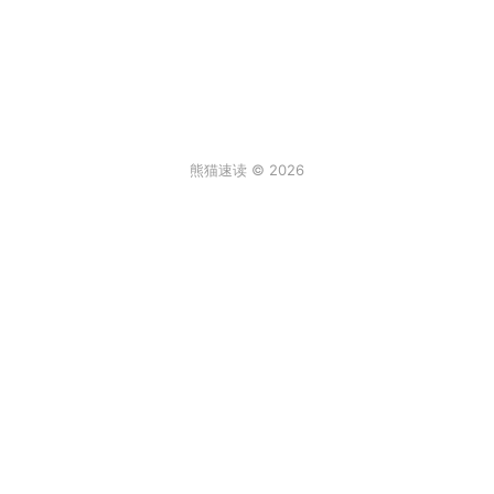
熊猫速读 © 2026
条评论
登录
3
来说两句吧...
最新
阿尔卑斯棒棒糖
2026年6月30日 6:59
真实故事[/发怒]
回复
顶
饒饒饒
2026年2月2日 12:08