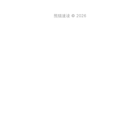
熊猫速读 © 2026
条评论
登录
3
来说两句吧...
最新
阿尔卑斯棒棒糖
2026年6月30日 6:59
真实故事[/发怒]
回复
顶
饒饒饒
2026年2月2日 12:08
一年级的大个子
回复
顶
X
2025年9月1日 3:57