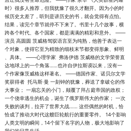
时》很多人推荐，但我犹豫了很久才翻开。因为小的时
候历史太差了，听到是讲历史的书，就会觉得有点怕。
结果，读完个章节就停不下来了。书里十几个故事，横
跨各个时代、各个国家，都是满满的精彩和意外。 ——
演员 高圆圆 茨威格驾驭语言至为纯熟，他善于表达一
个对象，使得它至为精致的细枝末节都变得形象、鲜明
、具体。 ——心理学家 弗洛伊德 茨威格的文学荣誉直
达地球上的一个角落……也许自伊拉斯谟以来，没有一
个作家像茨威格这样著名。 ——德国作家、诺贝尔文学
奖获得者 托马斯·曼 一刻钟的犹豫，葬送了拿破仑的伟
大事业； 一扇忘关的小门，颠覆了拜占庭帝国的政权；
一个侥幸逃生的机会，诞生了俄罗斯伟大的作家； 一次
失败的谈判，拉开了世界大战…… 这些偶然的时机，恰
恰成了推动大时代这艘巨轮航行的重要零件。 14个影响
人类文明的瞬间，14个留下名字的人物，极大地影响了
我们的日常生活。