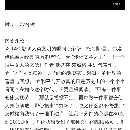
时长：22分钟
内容介绍：
☆ 14个影响人类文明的瞬间，余华、托马斯·曼、弗洛
伊德奉为经典的历史特写。 ☆ “传记文学之王”、《一个
陌生女人的来信》作者 斯蒂芬·茨威格 生涯代表作 。
☆ 这个人类精神方方面面的观察家，对逝去的世界的
遥望与回想。 ☆和平与开放真的只是历史上的一个小小
瞬间？在如今这个时代，它更值得阅读。 “只有一件事
会使人疲劳——那就是摇摆不定。而每做一件事都会使
人身心解放，即使把事情办坏了，也比什么都不做强。”
茨威格向我扔了一堆手榴弹，让我每分钟的心跳在80次
到90次之间，并让我感受到了那种久违的阅读激动，并
且让我没有生命危险。 ——作家 余华 《人类群星闪耀