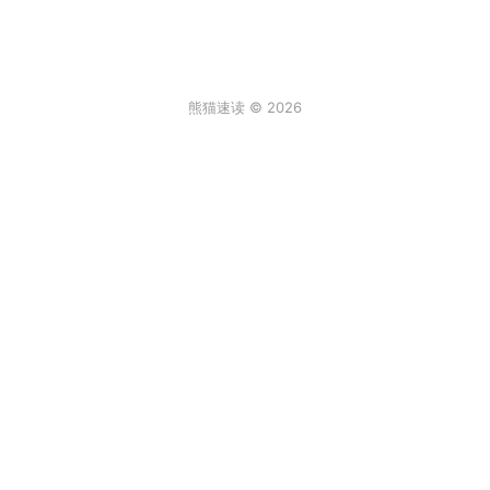
熊猫速读 © 2026
条评论
登录
0
来说两句吧...
最新
阿尔卑斯棒棒糖
2026年6月30日 6:59
真实故事[/发怒]
回复
顶
饒饒饒
2026年2月2日 12:08
一年级的大个子
回复
顶