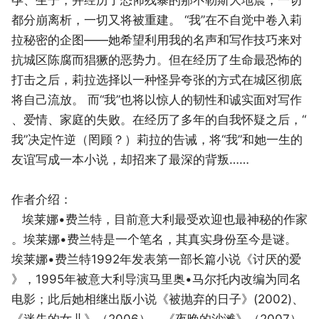
都分崩离析，一切又将被重建。 “我”在不自觉中卷入莉
拉秘密的企图——她希望利用我的名声和写作技巧来对
抗城区陈腐而猖獗的恶势力。但在经历了生命最恐怖的
打击之后，莉拉选择以一种怪异夸张的方式在城区彻底
将自己流放。 而“我”也将以惊人的韧性和诚实面对写作
、爱情、家庭的失败。在经历了多年的自我怀疑之后，“
我”决定忤逆（罔顾？）莉拉的告诫，将“我”和她一生的
友谊写成一本小说，却招来了最深的背叛……
作者介绍：
埃莱娜•费兰特，目前意大利最受欢迎也最神秘的作家
。埃莱娜•费兰特是一个笔名，其真实身份至今是谜。
埃莱娜•费兰特1992年发表第一部长篇小说《讨厌的爱
》，1995年被意大利导演马里奥•马尔托内改编为同名
电影；此后她相继出版小说《被抛弃的日子》(2002)、
《迷失的女儿》（2006）、《夜晚的沙滩》（2007）