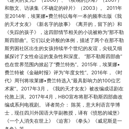
和散文、访谈集《不确定的碎片》（2003）。 2011年
至2014年，埃莱娜•费兰特以每年一本的频率出版《我
的天才女友》《新名字的故事》《离开的，留下的》和
《失踪的孩子》，这四部情节相关的小说被称为“那不勒
斯四部曲”。它们以史诗般的体例，描述了两个在那不勒
斯穷困社区出生的女孩持续半个世纪的友谊，尖锐又细
腻探讨了女性命运的复杂性和深度。 “那不勒斯四部曲”
也在世界范围内掀起了“费兰特热”。2015年，埃莱娜•
费兰特被《金融时报》评为“年度女性”。2016年，《时
代》周刊将埃莱娜•费兰特选入“最具影响力的100位艺
术家”。2017年3月，《我的天才女友》被改编成话剧在
伦敦上演。2017年4月，HBO宣布将那不勒斯四部曲改
编成系列电视剧。 译者简介： 陈英，意大利语言学博
士，现任四川外国语大学副教授，译有《愤怒的城堡》
《一个人消失在世上》《迫害》《拳头》《威尼斯是一
条鱼》等。