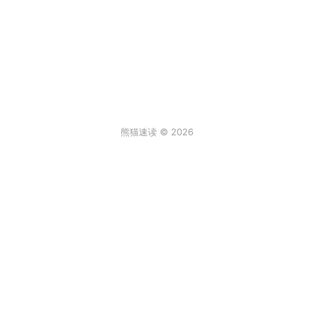
熊猫速读 © 2026
条评论
登录
3
来说两句吧...
最新
阿尔卑斯棒棒糖
2026年6月30日 6:59
真实故事[/发怒]
回复
顶