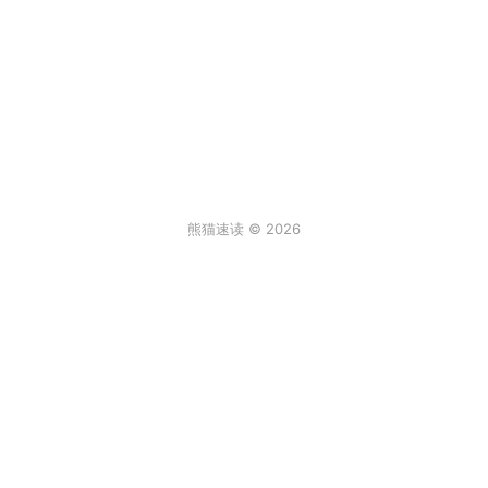
熊猫速读 © 2026
条评论
登录
0
来说两句吧...
最新
阿尔卑斯棒棒糖
2026年6月30日 6:59
真实故事[/发怒]