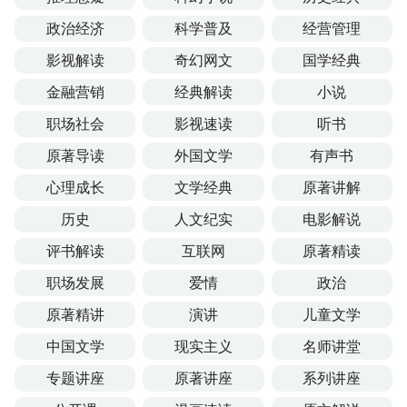
政治经济
科学普及
经营管理
影视解读
奇幻网文
国学经典
金融营销
经典解读
小说
职场社会
影视速读
听书
原著导读
外国文学
有声书
心理成长
文学经典
原著讲解
历史
人文纪实
电影解说
评书解读
互联网
原著精读
职场发展
爱情
政治
原著精讲
演讲
儿童文学
中国文学
现实主义
名师讲堂
专题讲座
原著讲座
系列讲座