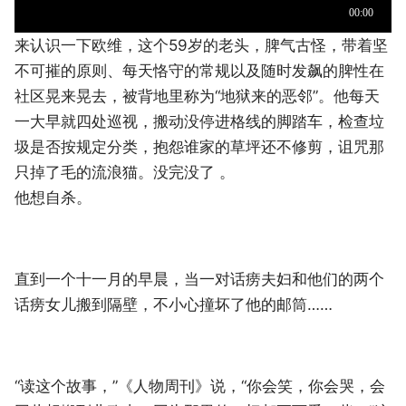
来认识一下欧维，这个59岁的老头，脾气古怪，带着坚
不可摧的原则、每天恪守的常规以及随时发飙的脾性在
社区晃来晃去，被背地里称为“地狱来的恶邻”。他每天
一大早就四处巡视，搬动没停进格线的脚踏车，检查垃
圾是否按规定分类，抱怨谁家的草坪还不修剪，诅咒那
只掉了毛的流浪猫。没完没了 。
他想自杀。
直到一个十一月的早晨，当一对话痨夫妇和他们的两个
话痨女儿搬到隔壁，不小心撞坏了他的邮筒……
“读这个故事，”《人物周刊》说，“你会笑，你会哭，会