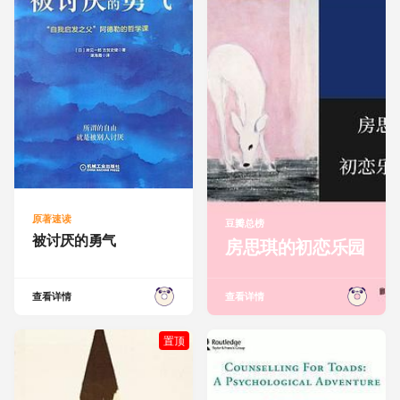
原著速读
豆瓣总榜
被讨厌的勇气
房思琪的初恋乐园
查看详情
查看详情
置顶