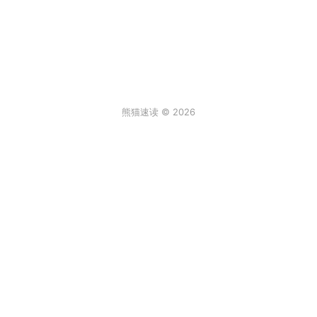
熊猫速读 © 2026
条评论
登录
3
来说两句吧...
最新
阿尔卑斯棒棒糖
2026年6月30日 6:59
真实故事[/发怒]
回复
顶
饒饒饒
2026年2月2日 12:08