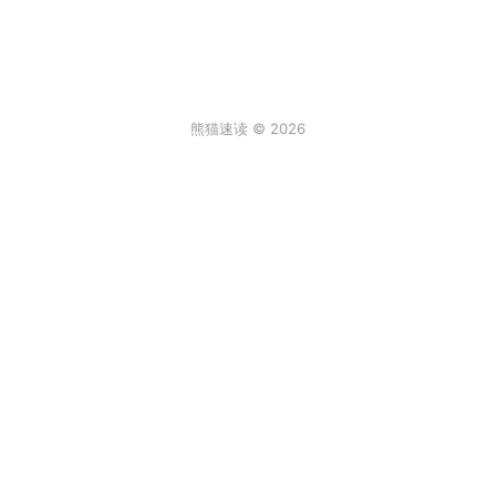
熊猫速读 © 2026
条评论
登录
3
来说两句吧...
最新
阿尔卑斯棒棒糖
2026年6月30日 6:59
真实故事[/发怒]
回复
顶
饒饒饒
2026年2月2日 12:08
一年级的大个子