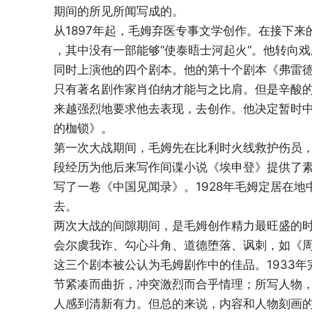
期间的所见所闻写成的。
从1897年起，毛姆弃医专事文学创作。在接下
，其中没有一部能够“使泰晤士河起火“。他转向
同时上演他的四个剧本。他的第十个剧本《弗雷
只有著名剧作家肖伯纳才能与之比肩。但是辛酸
来越强烈地要求他去表现，去创作。他决定暂时
的枷锁》。
第一次大战期间，毛姆先在比利时火线救护伤员
段经历为他后来写作间谍小说《埃申登》提供了素
写了一卷《中国见闻录》。1928年毛姆定居在地
去。
两次大战的间隙期间，是毛姆创作精力最旺盛的
会尔虞我诈、勾心斗角、道德堕落、讽刺，如《
这三个剧本被公认为毛姆剧作中的佳品。1933
节紧凑而曲折，冲突激烈而合乎情理；所写人物
人感到清新有力。但总的来说，内容和人物刻画