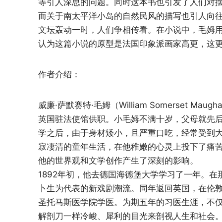
等引人深思的问题。同时这本书也引发了人们对
而关于南太平洋小岛的自然民风的描写也引人向
文坛轰动一时，人们争相传看。在小说中，毛姆用
认为这篇小说的原型是法国印象派画家高更，这
作者介绍：
威廉·萨默赛特·毛姆（William Somerset M
英国驻法使馆供职。小毛姆不满十岁，父母就先
学之后，由于身材矮小，且严重口吃，经常受到
寂凄清的童年生活，在他稚嫩的心灵上投下了痛
他的世界观和文学创作产生了深刻的影响。
1892年初，他去德国海德堡大学学习了一年。
卜生为代表的新戏剧潮流。同年返回英国，在伦
圣托马斯医学院学医。为期五年的习医生涯，不
解剖刀一样冷峻、犀利的目光来剖视人生和社会