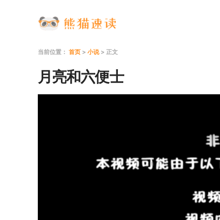
当前位置：
首页
>
小说
> 正文
月亮和六便士