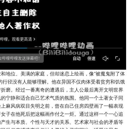
和地位、美满的家庭，但却迷恋上绘画，像“被魔鬼附了体
的行径没有人能够理解。他在异国不仅肉体受着贫穷和饥饿
苦折磨。经过一番离奇的遭遇后，主人公最后离开文明世界
魂的宁静和适合自己艺术气质的氛围。他同一个土著女子同
染上麻风病双目失明之前，曾在自己住房四壁画了一幅表现
著女子在他死后把这幅画作付之一炬。通过这样一个一心追
的产生与本质、个性与天才的关系、艺术家与社会的矛盾等