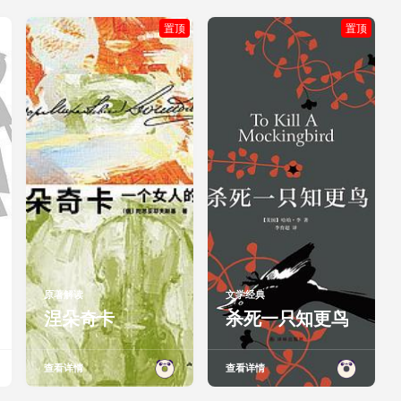
置顶
置顶
原著解读
文学经典
涅朵奇卡
杀死一只知更鸟
查看详情
查看详情