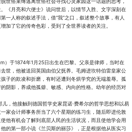
摆脱世俗束缚逃离世俗社会寻找心灵家园这一话题的思考，
往。《月亮和六便士》说问世后，以情节入胜、文字深刻在
第一人称的叙述手法，借“我”之口，叙述整个故事，有人
更增加了它的传奇色彩，受到了全世界读者的关注。
augham）于1874年1月25日出生在巴黎。父亲是律师，当时在
后去世，他被送回英国由伯父抚养。毛姆进坎特伯雷皇家公
大孩子的欺凌和折磨，有时还遭到冬烘学究的无端羞辱。孤
苦的阴影，养成他孤僻、敏感、内向的性格。幼年的经历对
在那儿，他接触到德国哲学史家昆诺·费希尔的哲学思想和以易
敦一家会计师事务所当了六个星期的练习生，随后即进伦敦
仅使他有机会了解到底层人民的生活状况，而且使他学会用
。他的第一部小说《兰贝斯的丽莎》，正是根据他从医实习