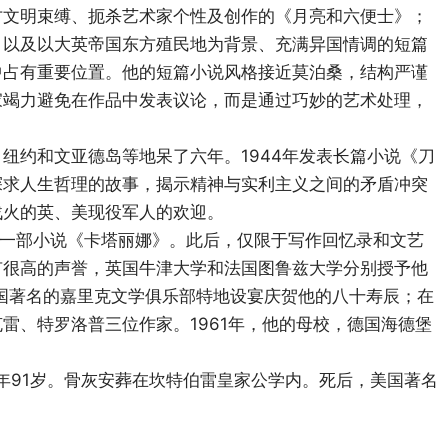
方文明束缚、扼杀艺术家个性及创作的《月亮和六便士》；
；以及以大英帝国东方殖民地为背景、充满异国情调的短篇
中占有重要位置。他的短篇小说风格接近莫泊桑，结构严谨
家竭力避免在作品中发表议论，而是通过巧妙的艺术处理，
纽约和文亚德岛等地呆了六年。1944年发表长篇小说《刀
探求人生哲理的故事，揭示精神与实利主义之间的矛盾冲突
战火的英、美现役军人的欢迎。
最后一部小说《卡塔丽娜》。此后，仅限于写作回忆录和文艺
有很高的声誉，英国牛津大学和法国图鲁兹大学分别授予他
英国著名的嘉里克文学俱乐部特地设宴庆贺他的八十寿辰；在
雷、特罗洛普三位作家。1961年，他的母校，德国海德堡
，享年91岁。骨灰安葬在坎特伯雷皇家公学内。死后，美国著名