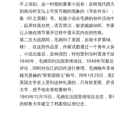
不上深刻。这一时期的重要小说有：反映现代西
刻画当时文坛上可笑可鄙的现象的《寻欢作乐》
集《叶之震颤》等。短篇小说在毛姆的创作活动
，起承转落自然，语言简洁，叙述娓娓动听。作
让人物在情节展开过程中显示其内在的性格。
第二次大战期间，毛姆到了美国，在南卡罗莱纳、
锋》。在这部作品里，作家试图通过一个青年人
。小说出版后，反响强烈，特别受到当时置身于
1946年，毛姆回到法国里维埃拉。1948年写
评论，同时对自己的旧作进行整理。毛姆晚年享
颇为显赫的“荣誉团骑士“称号。同年1月25日，
英国文学史上受到这种礼遇的，只有狄更斯、萨克
大学，授予他名誉校董称号。
1965年12月15日，毛姆在法国里维埃拉去世
的耶鲁大学建立了档案馆以资纪念。