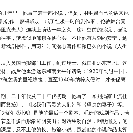
来的几年里，他写了若干部小说，但是，用毛姆自己的话来说
戏剧创作，获得成功，成了红极一时的剧作家，伦敦舞台竟
德里克夫人》连续上演达一年之久。这种空前的盛况，据说
的往事，梦魇似地郁积在他心头，不让他有片刻的安宁，越
中断戏剧创作，用两年时间潜心写作酝酿已久的小说《人生
，后入英国情报部门工作，到过瑞士、俄国和远东等地。这
材。战后他重游远东和南太平洋诸岛；1920年到过中国，
中海之滨的里维埃拉，直至1940年纳粹入侵时，才仓促离
时期。二十年代及三十年代初期，他写了一系列揭露上流社
周而复始》、《比我们高贵的人们》和《坚贞的妻子》等。
年完稿的《谢佩》是他的最后一个剧本。毛姆的戏剧作品，情
，着墨不多而形象鲜明突出；对话生动自然，幽默俏皮，使
的深度，及不上他的长、短篇小说，虽然他的小说作品也算