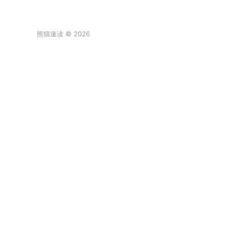
熊猫速读 © 2026
登录
阿尔卑斯棒棒糖
真实故事[/发怒]