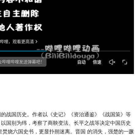
国的战国历史。作者以《史记》《资治通鉴》《战国策》等
，以国别为纬，考察了商鞅变法、长平之战等决定中国历史
皇焚烧六国史书，更显扑朔迷离。晋国 的消失，强楚的一蹶