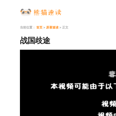
当前位置：
首页
>
原著速读
> 正文
战国歧途