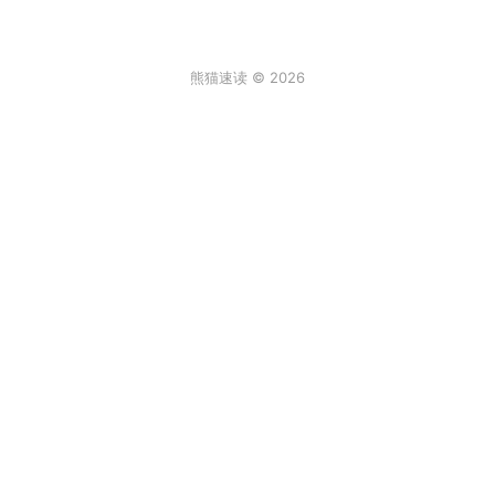
熊猫速读 © 2026
条评论
登录
3
来说两句吧...
最新
阿尔卑斯棒棒糖
2026年6月30日 6:59
真实故事[/发怒]
回复
顶
饒饒饒
2026年2月2日 12:08
一年级的大个子
回复
顶