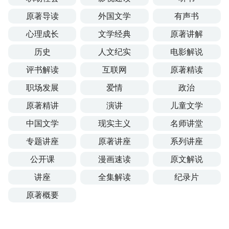
原著导读
外国文学
有声书
心理成长
文学经典
原著讲解
历史
人文纪实
电影解说
评书解读
互联网
原著精读
职场发展
爱情
政治
原著精讲
演讲
儿童文学
中国文学
现实主义
名师讲堂
专题讲座
原著讲座
系列讲座
公开课
漫画速读
原文解说
讲座
全集解读
纪录片
原著概要