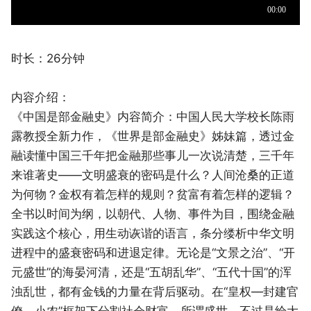
时长：26分钟
内容介绍：
《中国是部金融史》内容简介：中国人民大学校长陈雨
露教授全新力作，《世界是部金融史》姊妹篇，透过金
融读懂中国三千年把金融那些事儿一次说清楚，三千年
来谁著史——文明盛衰的密码是什么？人间沧桑的正道
为何物？金权有着怎样的规则？贫富有着怎样的逻辑？
全书以时间为纲，以朝代、人物、事件为目，围绕金融
实践这个核心，用生动诙谐的语言，条分缕析中华文明
进程中的盛衰密码和进退定律。无论是“文景之治”、“开
元盛世”的海晏河清，还是“五胡乱华”、“五代十国”的浑
浊乱世，都有金钱的力量在背后驱动。在“皇权—封建官
僚—小农”框架下分割社会财富，所谓盛世，不过是给大