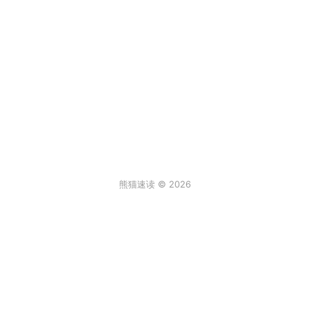
熊猫速读 © 2026
条评论
登录
3
来说两句吧...
最新