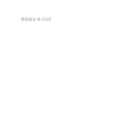
熊猫速读 © 2026
登录
阿尔卑斯棒棒糖
真实故事[/发怒]