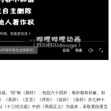
分组成。“经”称《易经》，包括六十四卦，每卦都有卦象、卦
象》《系辞》《文言》《序卦》《说卦》《杂卦》共七种十
书以《十三经注疏》中的《周易正义》为底本，采取逐段逐爻