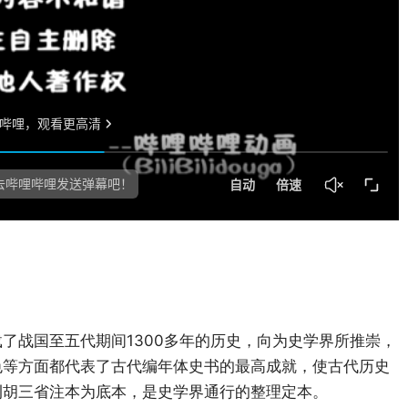
了战国至五代期间1300多年的历史，向为史学界所推崇，
色等方面都代表了古代编年体史书的最高成就，使古代历史
刊胡三省注本为底本，是史学界通行的整理定本。