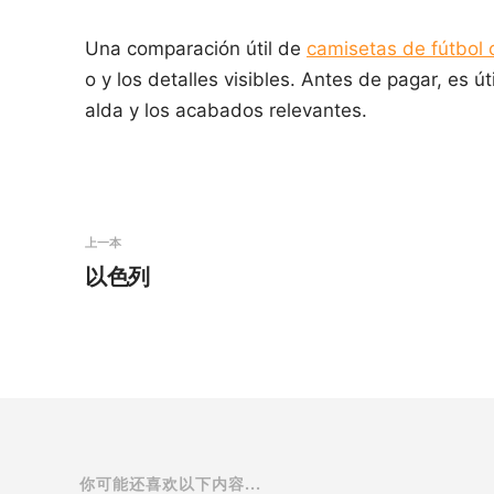
Una comparación útil de
camisetas de fútbol 
o y los detalles visibles. Antes de pagar, es út
alda y los acabados relevantes.
上一本
以色列
你可能还喜欢以下内容...